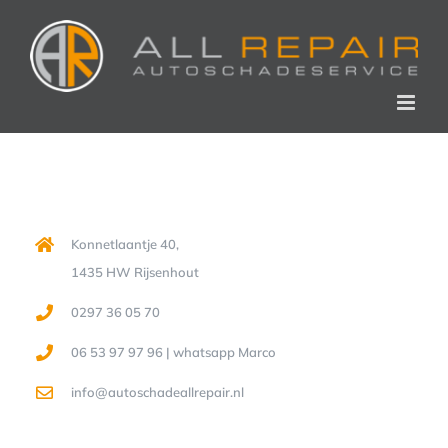
Skip
to
content
Konnetlaantje 40,
1435 HW Rijsenhout
0297 36 05 70
06 53 97 97 96 | whatsapp Marco
info@autoschadeallrepair.nl