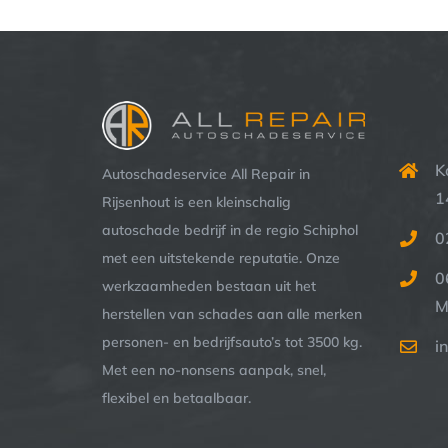
K
Autoschadeservice All Repair in
1
Rijsenhout is een kleinschalig
autoschade bedrijf in de regio Schiphol
0
met een uitstekende reputatie. Onze
0
werkzaamheden bestaan uit het
M
herstellen van schades aan alle merken
personen- en bedrijfsauto’s tot 3500 kg.
i
Met een no-nonsens aanpak, snel,
flexibel en betaalbaar.